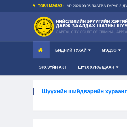
ТОВЧ МЭДЭЭ :
 ТАНХИМ --
-- ШҮҮХ ХУРАЛДААНЫ ЗАР 2026.08.05 ЛХАГВА ГАРАГ 2 ДУГА
БИДНИЙ ТУХАЙ
МЭДЭЭ
ЭРХ ЗҮЙН АКТ
ШҮҮХ ХУРАЛДААН
Шүүхийн шийдвэрийн хураанг