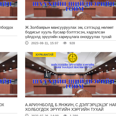
лбогдох
Ж.Золбаярын мансууруулах эм, сэтгэцэд нөлөөт
бодисыг хууль бусаар бэлтгэсэн, хадгалсан
үйлдэлд эрүүгийн хариуцлага оногдуулах тухай
2023-08-11, 15:07
928
ХУРААНГУЙ
ОХ
А.АРИУНБОЛД, Б.ЯНЖИН, С.ДЭЛГЭРЦЭЦЭГ НА
ХОЛБОГДОХ ЭРҮҮГИЙН ХЭРГИЙН ТУХАЙ
2023-07-26, 14:00
1 380