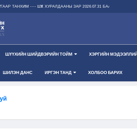
АР ТАНХИМ --
-- ШҮҮХ ХУРАЛДААНЫ ЗАР 2026.07.31 БААСАН ГАРАГ 1 ДҮ
ШҮҮХИЙН ШИЙДВЭРИЙН ТОЙМ
ХЭРГИЙН МЭДЭЭЛЛИЙ
ШИЛЭН ДАНС
ИРГЭН ТАНД
ХОЛБОО БАРИХ
уй