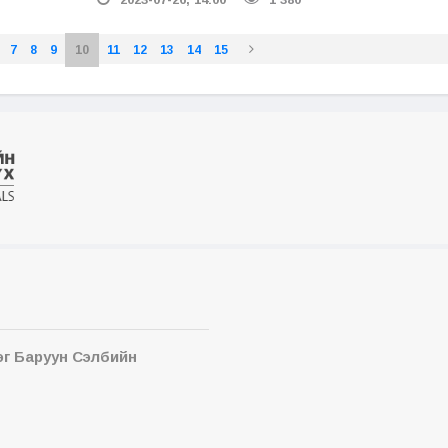
7
8
9
10
11
12
13
14
15
эг Баруун Сэлбийн