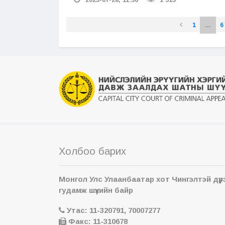
1
...
6
Холбоо барих
Монгол Улс Улаанбаатар хот Чингэлтэй дүүр
гудамж шүүхийн байр
Утас: 11-320791, 70007277
Факс: 11-310678