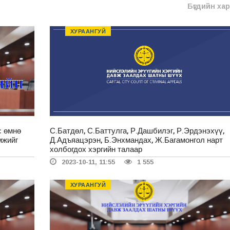
Бүгдийн ха
ХУРААНГУЙ
с өмнө
С.Батдөл, С.Баттулга, Р.Дашбилэг, Р.Эрдэнэхүү,
мжийг
Д.Адъяацэрэн, Б.Энхмандах, Ж.Багамонгол нарт
холбогдох хэргийн талаар
2023-10-11, 11:55
1 555
ХУРААНГУЙ