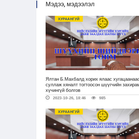
Мэдээ, мэдээлэл
ХУРААНГУЙ
Ялтан Б.Махбалд хорих ялаас хугацаанаа
суллаж хяналт тогтоосон шүүгчийн захира
хүчингүй болгов
2023-10-26, 18:46
985
ХУРААНГУЙ