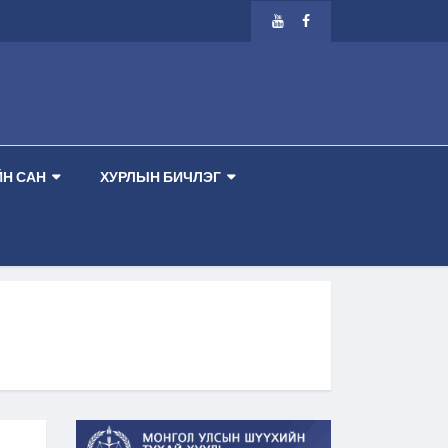
ГЭЭР ТАНХИМ --
-- АНХНЫ ТУСЛАМЖИЙН СУРГАЛТ ЗОХИОН БАЙГУУЛЛА
Н САН
ХУРЛЫН БИЧЛЭГ