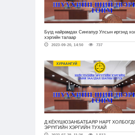
Бүгд найрамдах Сингапур Улсын иргэнд хо
хэргийн талаар
2023-09-20, 14:50
737
ХУРААНГУЙ
Д.КЁКҮШЮЗАНБАТБАЯР НАРТ ХОЛБОГД
ЭРҮҮГИЙН ХЭРГИЙН ТУХАЙ
2023-07-28, 11:36
1 513