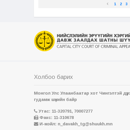
1
2
3
Холбоо барих
Монгол Улс Улаанбаатар хот Чингэлтэй дүүр
гудамж шүүхийн байр
Утас: 11-320791, 70007277
Факс: 11-310678
И-мэйл: n_davakh_tg@shuukh.mn