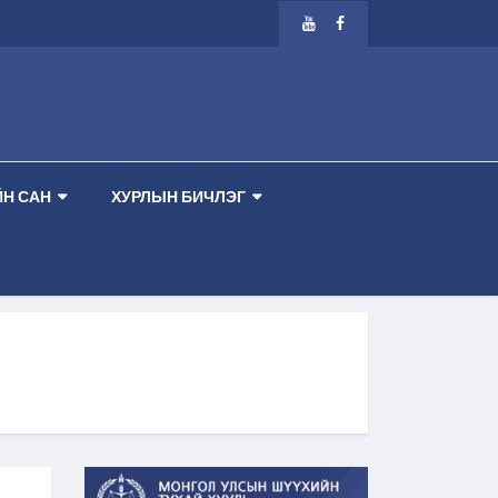
ГААР ТАНХИМ --
-- ШҮҮХ ХУРАЛДААНЫ ЗАР 2026.08.13 ПҮРЭВ ГАРАГ 1 ДҮГ
Н САН
ХУРЛЫН БИЧЛЭГ