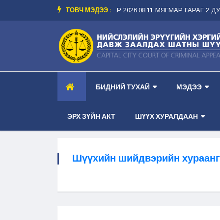
ТОВЧ МЭДЭЭ :
 ТАНХИМ --
-- ШҮҮХ ХУРАЛДААНЫ ЗАР 2026.08.11 МЯГМАР ГАРАГ 2 ДУГА
БИДНИЙ ТУХАЙ
МЭДЭЭ
ЭРХ ЗҮЙН АКТ
ШҮҮХ ХУРАЛДААН
Шүүхийн шийдвэрийн хураанг