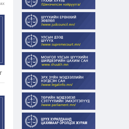
рах
Г