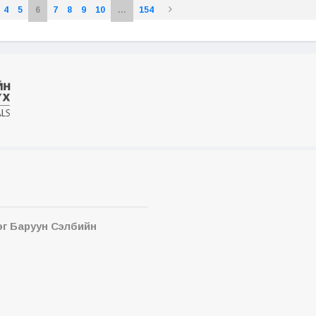
4
5
6
7
8
9
10
...
154
эг Баруун Сэлбийн