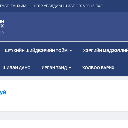
АР ТАНХИМ --
-- ШҮҮХ ХУРАЛДААНЫ ЗАР 2026.08.12 ЛХАГВА ГАРАГ 2 ДУ
ШҮҮХИЙН ШИЙДВЭРИЙН ТОЙМ
ХЭРГИЙН МЭДЭЭЛЛИЙ
ШИЛЭН ДАНС
ИРГЭН ТАНД
ХОЛБОО БАРИХ
уй