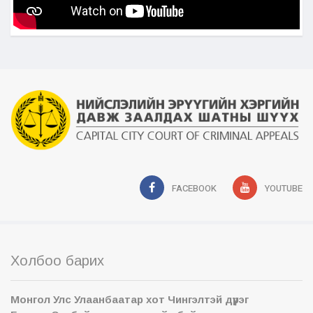
FACEBOOK
YOUTUBE
Холбоо барих
Монгол Улс Улаанбаатар хот Чингэлтэй дүүрэг