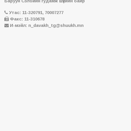
Баруун Сэлбийн гудамж шүүхийн байр
Утас: 11-320791, 70007277
Факс: 11-310678
И-мэйл: n_davakh_tg@shuukh.mn