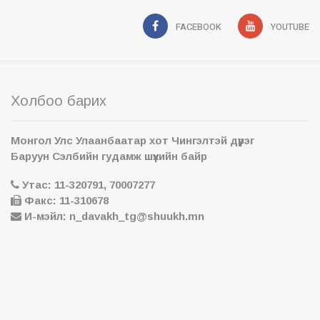
FACEBOOK
YOUTUBE
Холбоо барих
Монгол Улс Улаанбаатар хот Чингэлтэй дүүрэг
Баруун Сэлбийн гудамж шүүхийн байр
Утас: 11-320791, 70007277
Факс: 11-310678
И-мэйл: n_davakh_tg@shuukh.mn