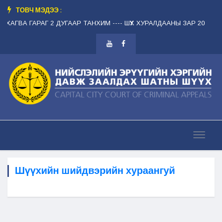
ТОВЧ МЭДЭЭ :
 ЛХАГВА ГАРАГ 2 ДУГААР ТАНХИМ --
-- ШҮҮХ ХУРАЛДААНЫ ЗАР 2026.08.1
Шүүхийн шийдвэрийн хураангуй