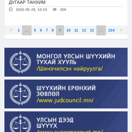
ДУГААР ТАНХИМ
2026-05-29, 10:19
209
1
...
5
6
7
8
9
10
11
12
13
...
154