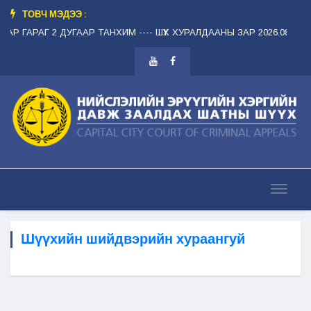
ТОВЧ МЭДЭЭ :
АР ГАРАГ 2 ДУГААР ТАНХИМ --
-- ШҮҮХ ХУРАЛДААНЫ ЗАР 2026.08.12 ЛХ
Шүүхийн шийдвэрийн хураангуй