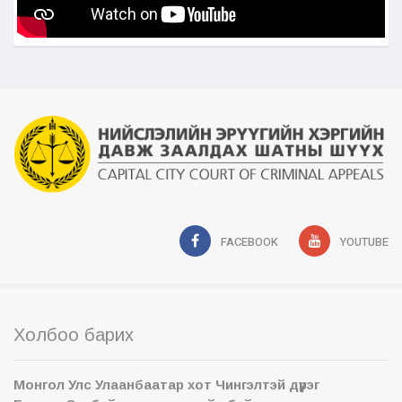
FACEBOOK
YOUTUBE
Холбоо барих
Монгол Улс Улаанбаатар хот Чингэлтэй дүүрэг