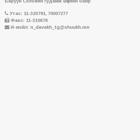
Баруун Сэлбийн гудамж шүүхийн байр
Утас: 11-320791, 70007277
Факс: 11-310678
И-мэйл: n_davakh_tg@shuukh.mn