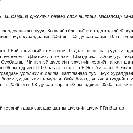
 шийдвэрийг орлохгүй бөгөөд олон нийтийг мэдээллээр ханг
заалдах шатны шүүх “Хөгжлийн банкны” гэх тодотголтой 42 хүн
ргийн шүүх хуралдааныг 2026 оны 02 дугаар сарын 10-ны өдр
гч Г.Байгальмаагийн өмгөөлөгч Ц.Дэлгэрням нь эрүүл мэнди
н өмгөөлөгч Д.Батсүх, шүүгдэгч Г.Батдорж, Г.Одонтуул нар
 Сүхбаатар, Чингэлтэй дүүргийн эрүүгийн хэргийн анхан ша
ын 06-ны өдрийн 11:00 цагаас эхэлсэн Б.Энх-Амгалан, З.Энхб
хуралдаан үргэлжилж байгаа шалтгаанаар тус шүүх хуралдаа
х баримтуудын хамт ирүүлсэн байх бөгөөд уг хүсэлтүүдийг ш
ныг 2026 оны 03 дугаар сарын 02-ны өдрийн 09:00 цаг хүрт
йн хэргийн давж заалдах шатны шүүхийн шүүгч Г.Ганбаатар