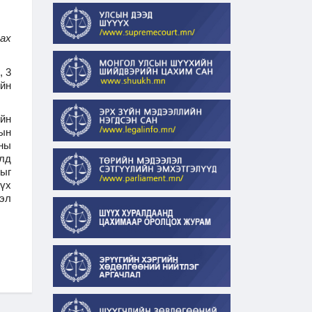
ах
, 3
ийн
йн
ын
тны
олд
ныг
үүх
эл