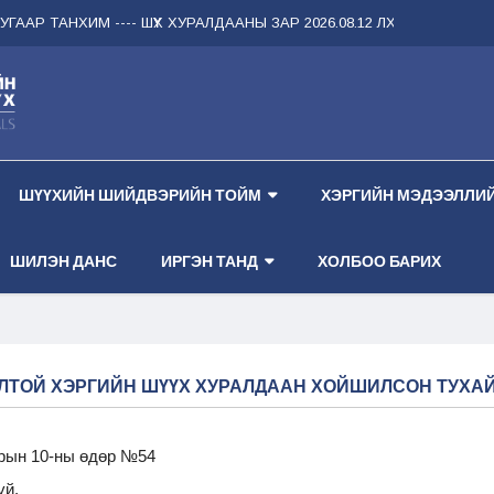
ГААР ТАНХИМ --
-- ШҮҮХ ХУРАЛДААНЫ ЗАР 2026.08.12 ЛХАГВА ГАРАГ 2 
ШҮҮХИЙН ШИЙДВЭРИЙН ТОЙМ
ХЭРГИЙН МЭДЭЭЛЛИЙ
ШИЛЭН ДАНС
ИРГЭН ТАНД
ХОЛБОО БАРИХ
ЛТОЙ ХЭРГИЙН ШҮҮХ ХУРАЛДААН ХОЙШИЛСОН ТУХА
арын 10-ны өдөр №54
үй.