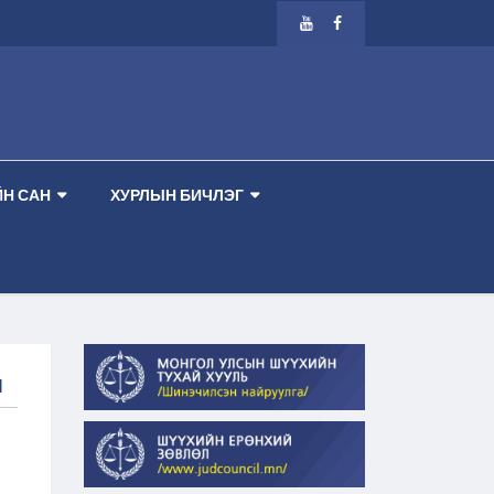
ДУГААР ТАНХИМ --
-- ШҮҮХ ХУРАЛДААНЫ ЗАР 2026.08.13 ПҮРЭВ ГАРАГ 1 Д
Н САН
ХУРЛЫН БИЧЛЭГ
Й