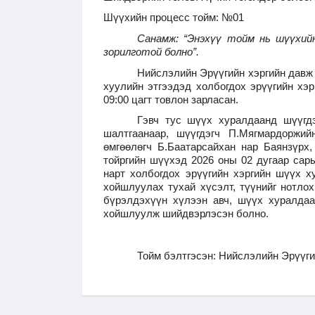
Шүүхийн процесс тойм: №01
Санамж: “Энэхүү тойм нь шүүхийн
зорилготой болно”.
Нийслэлийн Эрүүгийн хэргийн давж 
хуулийн этгээдэд холбогдох эрүүгийн хэ
09:00 цагт товлон зарласан.
Гэвч тус шүүх хуралдаанд шүүгдэ
шалтгаанаар, шүүгдэгч П.Мягмардоржий
өмгөөлөгч Б.Баатарсайхан нар Баянзүрх,
тойргийн шүүхэд 2026 оны 02 дугаар сар
нарт холбогдох эрүүгийн хэргийн шүүх 
хойшлуулах тухай хүсэлт, түүнийг нотло
бүрэлдэхүүн хүлээн авч, шүүх хуралдаа
хойшлуулж шийдвэрлэсэн болно.
Тойм бэлтгэсэн: Нийслэлийн Эрүүги