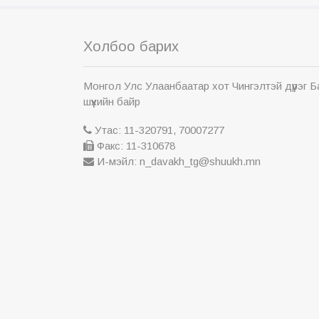
Холбоо барих
Монгол Улс Улаанбаатар хот Чингэлтэй дүүрэг 
шүүхийн байр
Утас: 11-320791, 70007277
Факс: 11-310678
И-мэйл: n_davakh_tg@shuukh.mn