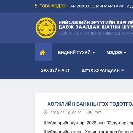
ТОВЧ МЭДЭЭ :
ЭР ТАНХИМ --
-- ШҮҮХ ХУРАЛДААНЫ ЗАР 2026.08.11 МЯГМАР ГАРАГ 2 ДУ
БИДНИЙ ТУХАЙ
МЭДЭЭ
ЭРХ ЗҮЙН АКТ
ШҮҮХ ХУРАЛДААН
ХӨГЖЛИЙН БАНКНЫ ГЭХ ТОДОТГО
2026-02-10, 09:40
767
|
Шийдвэрийн дугаар: 2026 оны 02 дугаар с
Шийдвэрийн төлөв: Хүчин төгөлдөр болоог