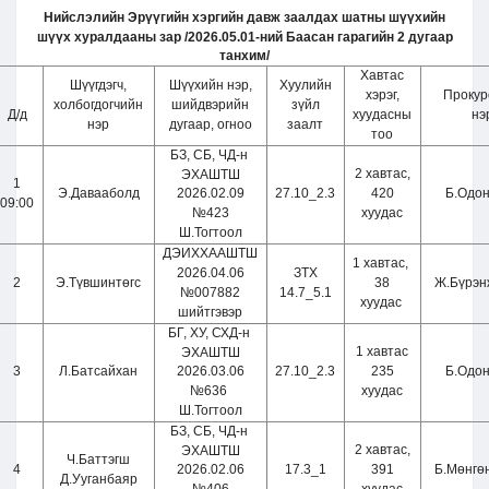
Нийслэлийн Эрүүгийн хэргийн давж заалдах шатны шүүхийн
шүүх хуралдааны зар /2026.05.01-ний Баасан гарагийн 2 дугаар
танхим/
Хавтас
Шүүгдэгч,
Шүүхийн нэр,
Хуулийн
хэрэг,
Проку
холбогдогчийн
шийдвэрийн
зүйл
Д/д
хуудасны
нэ
нэр
дугаар, огноо
заалт
тоо
БЗ, СБ, ЧД-н
2 хавтас,
ЭХАШТШ
1
Э.Давааболд
2026.02.09
27.10_2.3
420
Б.Одо
09:00
№423
хуудас
Ш.Тогтоол
ДЭИХХААШТШ
1 хавтас,
2026.04.06
ЗТХ
2
Э.Түвшинтөгс
38
Ж.Бүрэн
№007882
14.7
_
5.1
хуудас
шийтгэвэр
БГ, ХУ, СХД-н
1 хавтас
ЭХАШТШ
3
Л.Батсайхан
2026.03.06
27.10
_
2.3
235
Б.Одо
№636
хуудас
Ш.Тогтоол
БЗ, СБ, ЧД-н
2 хавтас,
ЭХАШТШ
Ч.Баттэгш
4
2026.02.06
17.3
_1
391
Б.Мөнгө
Д.Ууганбаяр
№406
хуудас