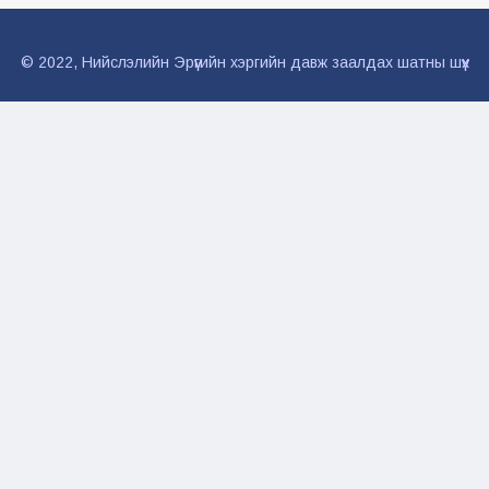
© 2022, Нийслэлийн Эрүүгийн хэргийн давж заалдах шатны шүүх