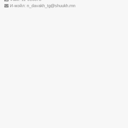
И-мэйл: n_davakh_tg@shuukh.mn