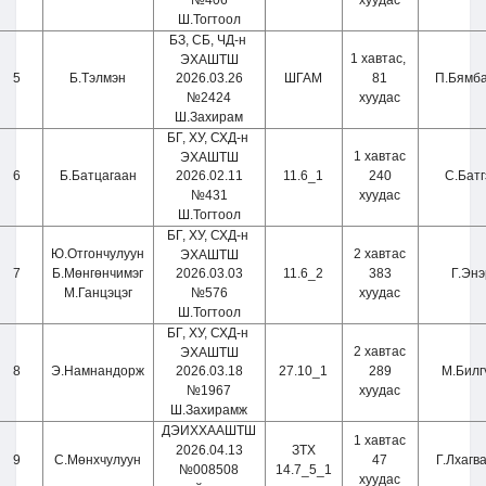
Ш.Тогтоол
БЗ, СБ, ЧД-н
1 хавтас,
ЭХАШТШ
5
Б.Тэлмэн
2026.03.26
ШГАМ
81
П.Бямб
№2424
хуудас
Ш.Захирам
БГ, ХУ, СХД-н
1 хавтас
ЭХАШТШ
6
Б.Батцагаан
2026.02.11
11.6
_
1
240
С.Бат
№431
хуудас
Ш.Тогтоол
БГ, ХУ, СХД-н
Ю.Отгончулуун
2 хавтас
ЭХАШТШ
7
Б.Мөнгөнчимэг
2026.03.03
11.6
_2
383
Г.Эн
М.Ганцэцэг
№576
хуудас
Ш.Тогтоол
БГ, ХУ, СХД-н
2 хавтас
ЭХАШТШ
8
Э.Намнандорж
2026.03.18
27.10
_1
289
М.Билг
№1967
хуудас
Ш.Захирамж
ДЭИХХААШТШ
1 хавтас
2026.04.13
ЗТХ
9
С.Мөнхчулуун
47
Г.Лхагв
№008508
14.7
_5_1
хуудас