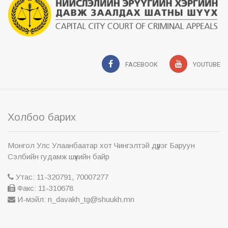
FACEBOOK
YOUTUBE
Холбоо барих
Монгол Улс Улаанбаатар хот Чингэлтэй дүүрэг Баруун
Сэлбийн гудамж шүүхийн байр
Утас: 11-320791, 70007277
Факс: 11-310678
И-мэйл: n_davakh_tg@shuukh.mn