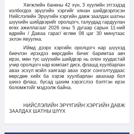
Хөгжлийн банкны 42 хүн, 3 хуулийн этгээдэд
холбогдох эрүүгийн хэргийг хянан шийдвэрлэсэн
Нийслэлийн Эрүүгийн хэргийн давж заалдах шатны
шүүхийн шийдвэрийг оролцогч, талуудад гардуулан
өгөх ажиллагааг 2026 оны 5 дугаар сарын 11-ний
өдрийн / Даваа гараг/ өглөө 08 цаг 30 минутаас
эхлэн явуулна.
Иймд дээрх хэргийн оролцогч нар шүүхэд
биечлэн ирэхдээ өөрсдийн бичиг баримтаа авч
ирэх, мөн тус шүүхийн шийдвэр нь олон хуудастай
учир оролцогч нар компакт диск, флашд хуулбарлан
авах эсхүл мэйл хаягаар авах зэрэг сонголтуудаас
өөрсдөө хийх ба хэрэв хуулбарлан авахаар бол
шинэ флаш, бусад цахим хэрэгслээ бэлтгэн ирэх
боломжтойг мэдээлж байна.
НИЙСЛЭЛИЙН ЭРҮҮГИЙН ХЭРГИЙН ДАВЖ
ЗААЛДАХ ШАТНЫ ШҮҮХ