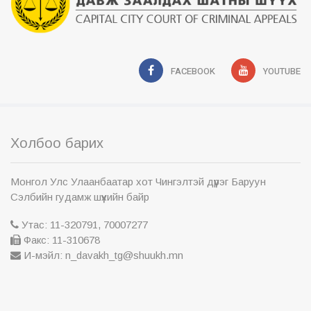
FACEBOOK
YOUTUBE
Холбоо барих
Монгол Улс Улаанбаатар хот Чингэлтэй дүүрэг Баруун
Сэлбийн гудамж шүүхийн байр
Утас: 11-320791, 70007277
Факс: 11-310678
И-мэйл: n_davakh_tg@shuukh.mn