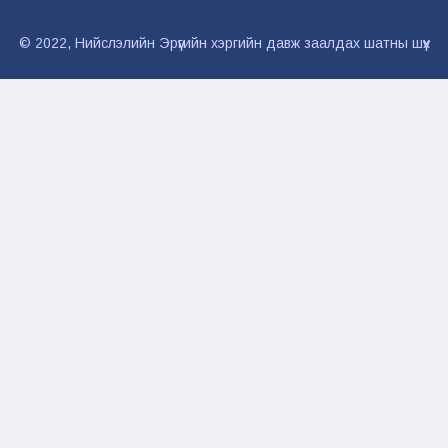
© 2022, Нийслэлийн Эрүүгийн хэргийн давж заалдах шатны шүүх