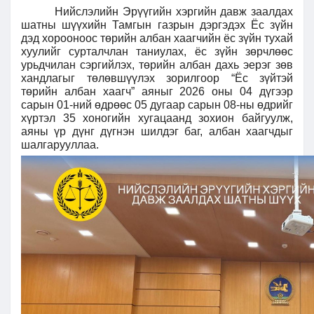
Нийслэлийн Эрүүгийн хэргийн давж заалдах
шатны шүүхийн Тамгын газрын дэргэдэх Ёс зүйн
дэд хорооноос төрийн албан хаагчийн ёс зүйн тухай
хуулийг сурталчлан таниулах, ёс зүйн зөрчлөөс
урьдчилан сэргийлэх, төрийн албан дахь эерэг зөв
хандлагыг төлөвшүүлэх зорилгоор “Ёс зүйтэй
төрийн албан хаагч” аяныг 2026 оны 04 дүгээр
сарын 01-ний өдрөөс 05 дугаар сарын 08-ны өдрийг
хүртэл 35 хоногийн хугацаанд зохион байгуулж,
аяны үр дүнг дүгнэн шилдэг баг, албан хаагчдыг
шалгарууллаа.