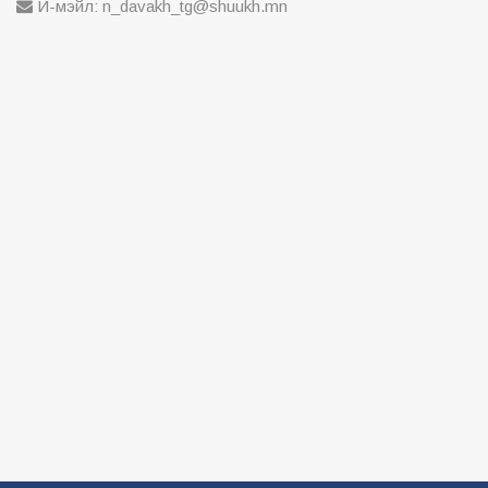
И-мэйл: n_davakh_tg@shuukh.mn