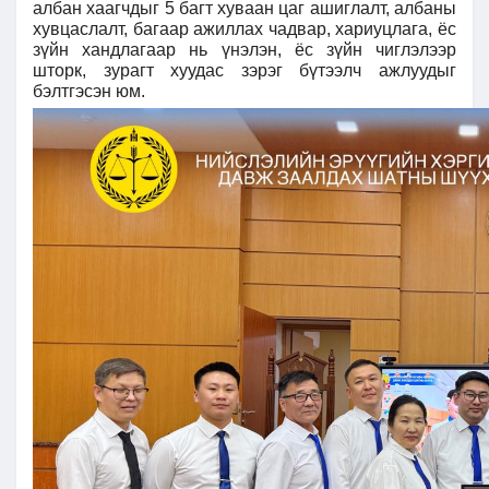
албан хаагчдыг
5 багт хуваан цаг ашиглалт, албаны
хувцаслалт, багаар ажиллах чадвар, хариуцлага, ёс
зүйн хандлагаар нь үнэлэн, ёс зүйн чиглэлээр
шторк, зурагт хуудас зэрэг бүтээлч ажлуудыг
бэлтгэсэн юм.