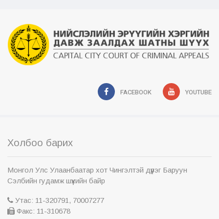
FACEBOOK
YOUTUBE
Холбоо барих
Монгол Улс Улаанбаатар хот Чингэлтэй дүүрэг Баруун
Сэлбийн гудамж шүүхийн байр
Утас: 11-320791, 70007277
Факс: 11-310678