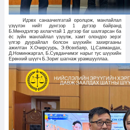
Идэвх санаачилгатай оролцож, манлайлал
үзүүлэн нийт дүнгээр 1 дүгээр байранд
Б.Мөнхдэлгэр ахлагчтай 1 дүгээр баг шалгарсан ба
ёс зүйн манлайлал үзүүлж, хамт олондоо эерэг
үлгэр дуурайлал болсон шүүхийн захиргааны
ажилтан Х.Очирсуурь, Э.Өсөхбаяр, Ц.Саямандах,
Д.Номинжаргал, Б.Сувданчимэг нарыг тус шүүхийн
Ерөнхий шүүгч Б.Зориг шагнаж урамшууллаа.