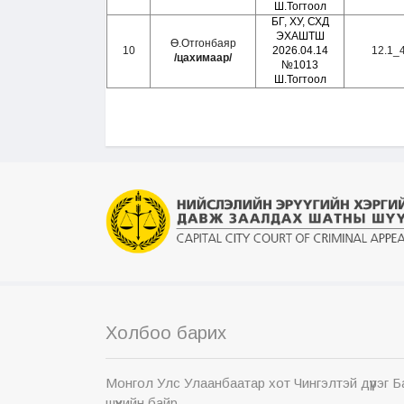
Ш.Тогтоол
БГ, ХУ, СХД
ЭХАШТШ
Ө.Отгонбаяр
10
2026.04.14
12.1
_
/цахимаар/
№1013
Ш.Тогтоол
Холбоо барих
Монгол Улс Улаанбаатар хот Чингэлтэй дүүрэг 
шүүхийн байр