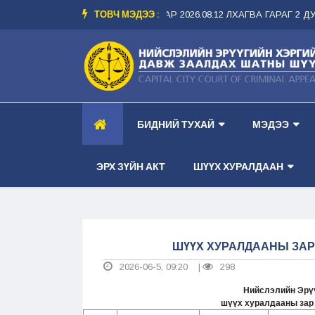
ТОВЧ МЭДЭЭ :
Р ТАНХИМ --
-- ШҮҮХ ХУРАЛДААНЫ ЗАР 2026.08.12 ЛХАГВА ГАРАГ 2 ДУГ
БИДНИЙ ТУХАЙ
МЭДЭЭ
ЭРХ ЗҮЙН АКТ
ШҮҮХ ХУРАЛДААН
ШҮҮХ ХУРАЛДААНЫ ЗАР 2
2026-06-5, 09:20
298
|
Нийслэлийн Эрүү
шүүх хуралдааны зар /