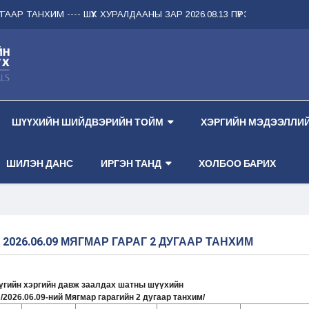
ААР ТАНХИМ --
-- ШҮҮХ ХУРАЛДААНЫ ЗАР 2026.08.13 ПҮРЭВ ГАРАГ 1 ДҮГЭ
ШҮҮХИЙН ШИЙДВЭРИЙН ТОЙМ
ХЭРГИЙН МЭДЭЭЛЛИЙ
ШИЛЭН ДАНС
ИРГЭН ТАНД
ХОЛБОО БАРИХ
026.06.09 МЯГМАР ГАРАГ 2 ДУГААР ТАНХИМ
гийн хэргийн давж заалдах шатны шүүхийн
2026.06.09-ний Мягмар гарагийн 2 дугаар танхим/