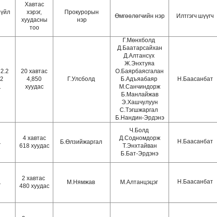
Хавтас
зүйл
хэрэг,
Прокурорын
Өмгөөлөгчийн нэр
Илтгэгч шүүгч
хуудасны
нэр
тоо
Г.Мөнхболд
Д.Баатарсайхан
Д.Алтансүх
Ж.Энхтуяа
 2.2
20 хавтас
О.Баярбаясгалан
.2
4,850
Г.Улсболд
Б.Адъяабаяр
Н.Баасанбат
1
хуудас
М.Санчиндорж
Б.Манлайжав
Э.Хашчулуун
С.Тэгшжаргал
Б.Нандин-Эрдэнэ
Ч.Болд
4 хавтас
Д.Содномдорж
Н.Баасанбат
1
Б.Өлзийжаргал
618 хуудас
Т.Энхтайван
Б.Бат-Эрдэнэ
2 хавтас
Н.Баасанбат
1
М.Нямжав
М.Алтанцэцэг
480 хуудас