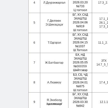
2026.03.20
4
Л.Дүүрэнжаргал
17.3_2
№733
Ц.тогтоол
БГ, ХУ, СХД
ЭХАШТШ
17.1_
Г.Дөлгөөн
2026.04.06
5
26.1_
Э.Шинэцэцэг
№919
17.3_
Ш.тогтоол
БГ, ХУ, СХД
ЭХАШТШ
2026.04.15
6
Т.Одгэрэл
11.1_2
№1037
Ш.Тогтоол
БХ, НД
ЭХАШТШ
ЗТХ
2026.05.05
7
Ж.Батбаатар
14.7
_
5
_
№
000359
Шийтгэвэр
БЗ, СБ, ЧД
ЭХАШТШ
8
А.Лхамхүү
2026.04.01
17.4_
№875
Ш.тогтоол
БГ, ХУ, СХД
ЭХАШТШ
Я.Энхболд
9
2026.03.30
12.1.1
/цахимаар/
№842