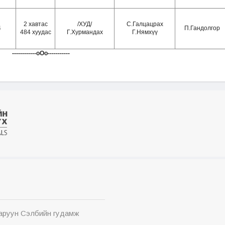
2
хавтас
/ХУД/
С.Галцацрах
4
П.Гандолгор
484 хуудас
Г.Хурмандах
Г.Нямхүү
------------оОо-----------
Баруун Сэлбийн гудамж