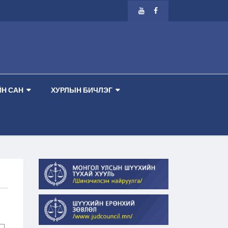
ЭР ТАНХИМ --
-- ШҮҮХ ХУРАЛДААНЫ ЗАР 2026.08.13 ПҮРЭВ ГАРАГ 2 ДУГА
Н САН
ХУРЛЫН БИЧЛЭГ