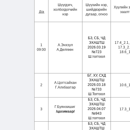
Шүүгдэгч,
Шүүхийн нэр,
Хуулийн 
холбогдогчийн
шийдвэрийн
Д/д
заалт
нэр
дугаар, огноо
БЗ, СБ, ЧД
ЭХАШТШ
17.4_2.1,
1
А.Энхзул
2026.03.19
17.3_2
09:00
А.Дөлгөөн
№723
18.6_
Ш.тогтоол
БГ, ХУ, СХД
ЭХАШТШ
А.Цогтсайхан
2026.03.18
2
10.6_
Г.Алхбаатар
№733
Ш.Тогтоол
БЗ, СБ, ЧД
ЭХАШТШ
Г.Буянхишиг
2026.04.07
3
17.3_
/цахимаар/
№943
Ш.тогтоол
БЗ, СБ, ЧД
ЭХАШТШ