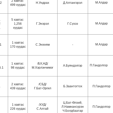
2 хавтас
М.Алдар
.2
Н.Ундрах
Д.Алтангэрэл
499 хуудас
1
5 хавтас
М.Алдар
2
1,256
Г.Энэрэл
Г.Сүхээ
1
хуудас
1 хавтас
М.Алдар
.1
С.Энхням
-
170 хуудас
1 хавтас
/
БХ,НД/
П.Гандолгор
А.Буяндэлгэр
5.1
98 хуудас
М.Хэрлэнчимэг
2 хавтас
/СБД/
1
Б.Заантогтох
П.Гандолгор
439 хуудас
Г.Бат-Оргил
Ц.Бат-Өлзий,
1 хавтас
/ХУД/
Л.Намнансүрэн
П.Гандолгор
226 хуудас
С.Алтай
Ч.Болдбаатар