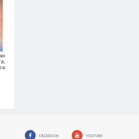
ан
а,
га
FACEBOOK
YOUTUBE