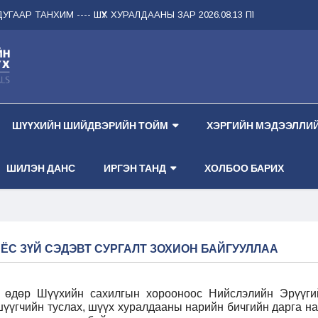
АР ТАНХИМ --
-- ШҮҮХ ХУРАЛДААНЫ ЗАР 2026.08.13 ПҮРЭВ ГАРАГ 1 ДҮГЭЭ
ШҮҮХИЙН ШИЙДВЭРИЙН ТОЙМ
ХЭРГИЙН МЭДЭЭЛЛИЙ
ШИЛЭН ДАНС
ИРГЭН ТАНД
ХОЛБОО БАРИХ
ЁС ЗҮЙ СЭДЭВТ СУРГАЛТ ЗОХИОН БАЙГУУЛЛАА
 өдөр Шүүхийн сахилгын хорооноос Нийслэлийн Эрүүги
үүгчийн туслах, шүүх хуралдааны нарийн бичгийн дарга на