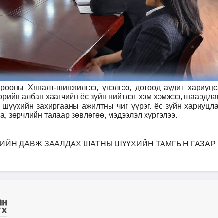
рооны Хяналт-шинжилгээ, үнэлгээ, дотоод аудит хариуцс
рийн албан хаагчийн ёс зүйн нийтлэг хэм хэмжээ, шаардлаг
, шүүхийн захиргааны ажилтны чиг үүрэг, ёс зүйн хариуцла
, зөрчлийн талаар зөвлөгөө, мэдээлэл хүргэлээ.
ИЙН ДАВЖ ЗААЛДАХ ШАТНЫ ШҮҮХИЙН ТАМГЫН ГАЗАР