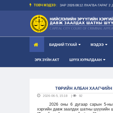
ТОВЧ МЭДЭЭ :
 ТАНХИМ --
-- ШҮҮХ ХУРАЛДААНЫ ЗАР 2026.08.12 ЛХАГВА ГАРАГ 2 ДУГА
БИДНИЙ ТУХАЙ
МЭДЭЭ
ЭРХ ЗҮЙН АКТ
ШҮҮХ ХУРАЛДААН
ТӨРИЙН АЛБАН ХААГЧИЙН 
2026-06-5, 15:18
92
|
2026 оны 6 дугаар сарын 5-ны
хэргийн давж заалдах шатны шүүхийн ш