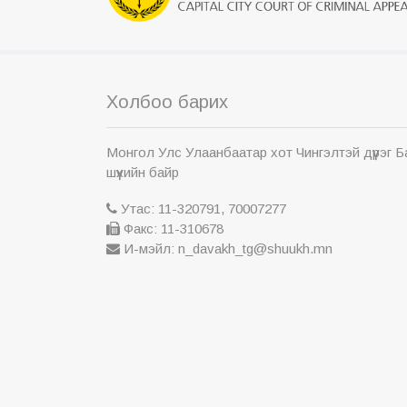
Холбоо барих
Монгол Улс Улаанбаатар хот Чингэлтэй дүүрэг 
шүүхийн байр
Утас: 11-320791, 70007277
Факс: 11-310678
И-мэйл: n_davakh_tg@shuukh.mn