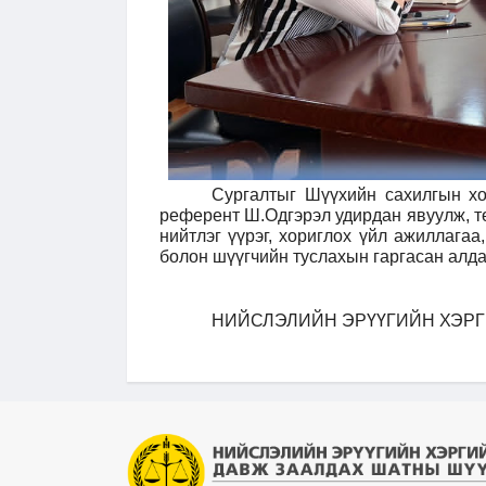
Сургалтыг Шүүхийн сахилгын хо
референт Ш.Одгэрэл удирдан явуулж, тө
нийтлэг үүрэг, хориглох үйл ажиллагаа
болон шүүгчийн туслахын гаргасан алдаа
НИЙСЛЭЛИЙН ЭРҮҮГИЙН ХЭРГ