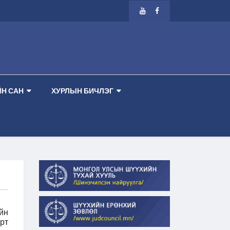
Р ТАНХИМ --
-- ШҮҮХ ХУРАЛДААНЫ ЗАР 2026.08.13 ПҮРЭВ ГАРАГ 2 ДУГАА
Н САН
ХУРЛЫН БИЧЛЭГ
йн
рт