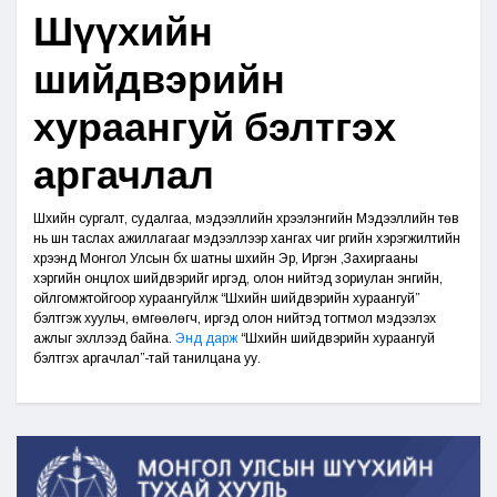
Шүүхийн
шийдвэрийн
хураангуй бэлтгэх
аргачлал
Шүүхийн сургалт, судалгаа, мэдээллийн хүрээлэнгийн Мэдээллийн төв
нь шүүн таслах ажиллагааг мэдээллээр хангах чиг үүргийн хэрэгжилтийн
хүрээнд Монгол Улсын бүх шатны шүүхийн Эрүү, Иргэн ,Захиргааны
хэргийн онцлох шийдвэрийг иргэд, олон нийтэд зориулан энгийн,
ойлгомжтойгоор хураангуйлж “Шүүхийн шийдвэрийн хураангуй”
бэлтгэж хуульч, өмгөөлөгч, иргэд олон нийтэд тогтмол мэдээлэх
ажлыг эхлүүлээд байна.
Энд дарж
“Шүүхийн шийдвэрийн хураангуй
бэлтгэх аргачлал”-тай танилцана уу.