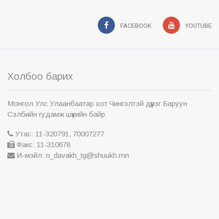
FACEBOOK
YOUTUBE
Холбоо барих
Монгол Улс Улаанбаатар хот Чингэлтэй дүүрэг Баруун
Сэлбийн гудамж шүүхийн байр
Утас: 11-320791, 70007277
Факс: 11-310678
И-мэйл: n_davakh_tg@shuukh.mn