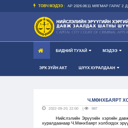
ТОВЧ МЭДЭЭ :
ЭР ТАНХИМ --
-- ШҮҮХ ХУРАЛДААНЫ ЗАР 2026.08.11 МЯГМАР ГАРАГ 2 ДУ
БИДНИЙ ТУХАЙ
МЭДЭЭ
ЭРХ ЗҮЙН АКТ
ШҮҮХ ХУРАЛДААН
Ч.МӨНХБАЯРТ Х
2022-09-20, 22:00
987
|
Нийслэлийн Эрүүгийн хэргийн дав
хуралдаанаар Ч.Мөнхбаярт холбогдох эрүү