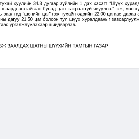
тухай хуулийн 34.3 дугаар зүйлийн 1 дэх хэсэгт “Шүүх хурал
 шаардлагатайгаас бусад цагт тасралтгүй явуулна.” гэж, мөн х
хь заалтад “шөнийн цаг" гэж тухайн өдрийн 22.00 цагаас дараа 
асны дагуу 21:50 цаг болсон тул шүүх хуралдааныг завсарлуулж
агаас үргэлжлүүлэхээр шийдвэрлэв.
Ж ЗААЛДАХ ШАТНЫ ШҮҮХИЙН ТАМГЫН ГАЗАР