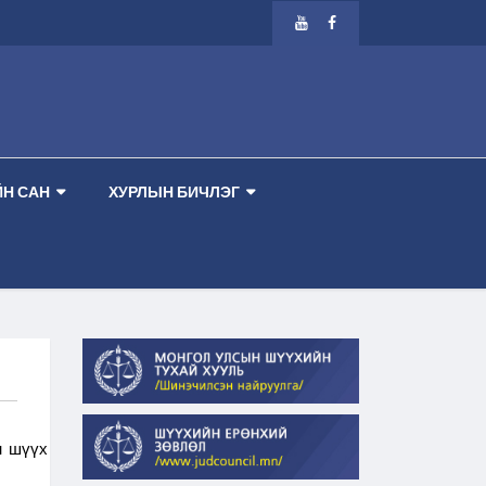
ДУГААР ТАНХИМ --
-- ШҮҮХ ХУРАЛДААНЫ ЗАР 2026.08.13 ПҮРЭВ ГАРАГ 1 Д
Н САН
ХУРЛЫН БИЧЛЭГ
н шүүх