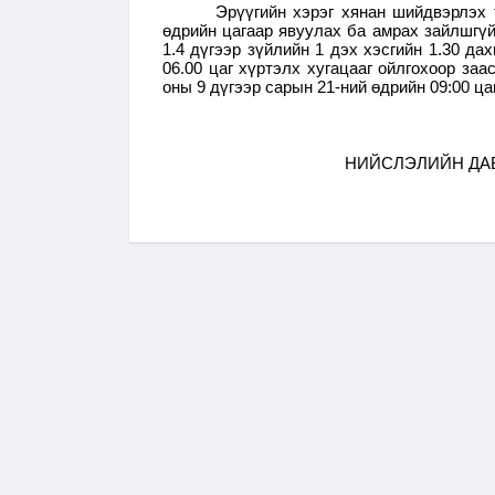
Эрүүгийн хэрэг хянан шийдвэрлэх 
өдрийн цагаар явуулах ба амрах зайлшгүй
1.4 дүгээр зүйлийн 1 дэх хэсгийн 1.30 да
06.00 цаг хүртэлх хугацааг ойлгохоор за
оны 9 дүгээр сарын 21-ний өдрийн 09:00 ц
НИЙСЛЭЛИЙН ДАВ