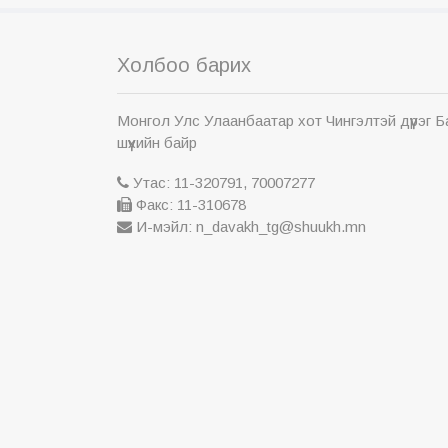
Холбоо барих
Монгол Улс Улаанбаатар хот Чингэлтэй дүүрэг 
шүүхийн байр
Утас: 11-320791, 70007277
Факс: 11-310678
И-мэйл: n_davakh_tg@shuukh.mn