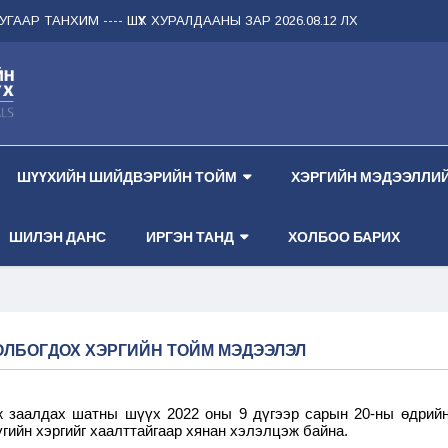
ГААР ТАНХИМ --
-- ШҮҮХ ХУРАЛДААНЫ ЗАР 2026.08.12 ЛХАГВА ГАРАГ 2 
ШҮҮХИЙН ШИЙДВЭРИЙН ТОЙМ
ХЭРГИЙН МЭДЭЭЛЛИЙ
ШИЛЭН ДАНС
ИРГЭН ТАНД
ХОЛБОО БАРИХ
ОЛБОГДОХ ХЭРГИЙН ТОЙМ МЭДЭЭЛЭЛ
ж заалдах шатны шүүх 2022 оны 9 дүгээр сарын 20-ны өдрий
гийн хэргийг хаалттайгаар хянан хэлэлцэж байна.