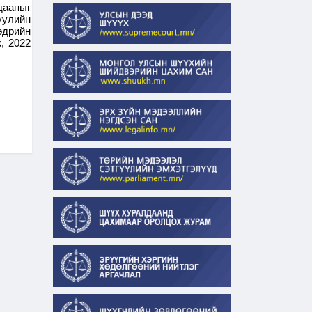
дааныг
уулийн
өдрийн
, 2022