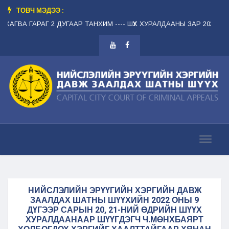
ТОВЧ МЭДЭЭ :
 ЛХАГВА ГАРАГ 2 ДУГААР ТАНХИМ --
-- ШҮҮХ ХУРАЛДААНЫ ЗАР 2026.08.13
НИЙСЛЭЛИЙН ЭРҮҮГИЙН ХЭРГИЙН ДАВЖ
ЗААЛДАХ ШАТНЫ ШҮҮХИЙН 2022 ОНЫ 9
ДҮГЭЭР САРЫН 20, 21-НИЙ ӨДРИЙН ШҮҮХ
ХУРАЛДААНААР ШҮҮГДЭГЧ Ч.МӨНХБАЯРТ