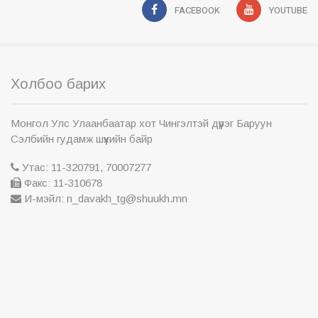
FACEBOOK
YOUTUBE
Холбоо барих
Монгол Улс Улаанбаатар хот Чингэлтэй дүүрэг Баруун
Сэлбийн гудамж шүүхийн байр
Утас: 11-320791, 70007277
Факс: 11-310678
И-мэйл: n_davakh_tg@shuukh.mn