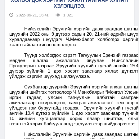
ХОЛБОГДОХ ХЭРГИЙГ ХААЛТТАЙГААР ХЯНАН
ХЭЛЭЛЦЛЭЭ.
2022-09-21, 16:41
1 321
|
Нийслэлийн Эрүүгийн хэргийн давж заалдах шатны
шүүхийн 2022 оны 9 дүгээр сарын 20, 21-ний өдрийн шүүх
хуралдаанаар шүүгдэгч Ч.Мөнхбаярт холбогдох хэргийг
хаалттайгаар хянан хэлэлцлээ.
Түүнд холбогдох хэрэгт Тагнуулын Ерөнхий газраас
мөрдөн шалгах ажиллагаа явуулан Нийслэлийн
Прокурорын газраас Эрүүгийн хуулийн тусгай ангийн 19.4
дүгээр зүйлийн 1 дэх хэсэгт зааснаар яллах дүгнэлт
үйлдэж хэргийг шүүхэд шилжүүлжээ.
Сүхбаатар дүүргийн Эрүүгийн хэргийн анхан шатны
шүүхийн шийтгэх тогтоолоор Ч.Мөнхбаярыг “Монгол Улсын
иргэн гадаад улсын тагнуулын албатай хамтран
ажиллахаар тохиролцсон, хамтран ажилласан” гэмт хэрэг
үйлдсэн гэм буруутайд тооцож, Эрүүгийн хуулийн тусгай
ангийн 19.4 дүгээр зүйлийн 1 дэх хэсэгт зааснаар түүнийг
10 жилийн хугацаагаар хорих ялаар шийтгэж, ялыг
нээлттэй хорих байгууллагад эдлүүлэхээр шийдвэрлэжээ.
Нийслэлийн Эрүүгийн хэргийн давж заалдах шатны