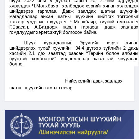
шүүх 2022 оны 9 дүгээр сарын 20, 21-ний өдрүүдэд
хуралдаж Ч.Мөнхбаярт холбогдох хэргийг хянан хэлэлцэж
шийдвэрээ гаргалаа. Давж заалдах шатны шүүхийн
магадлалаар анхан шатны шүүхийн шийтгэх тогтоолыг
хэвээр үлдээж, шүүгдэгч Ч.Мөнхбаяр, түүний өмгөөлөгч
Г.Баасан, А.Батдорж нарын гаргасан давж заалдах
гомдлуудыг хэрэгсэхгүй болгосон байна.
Шүүх хуралдааныг Эрүүгийн хэрэг хянан
шийдвэрлэх тухай хуулийн 34.4 дүгээр зүйлийн 2 дахь
хэсгийн 2.1 дэх заалтад заасан “Төрийн болон албаны
нууцтай холбоотой” үндэслэлээр хаалттай явуулсан
болно.
Нийслэлийн давж заалдах
шатны шүүхийн тамгын газар