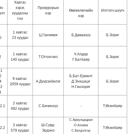
Хавтас
йн
хэрэг,
Прокурорын
Өмгөөлөгчийн
Илтгэгч шүүгч
алт
хуудасны
нэр
нэр
тоо
1 хавтас
Ц.Ганчимэг
Б.Даваахүү
Б.Зориг
5
23 хуудас
1 хавтас
Ч.Алдар
2
Т.Отгонтөгс
Б.Зориг
140 хуудас
Г.Батбаяр
_1
2
Б.Бат-Ерөөлт
9 хавтас
4
А.Дүүрэнбилэг
Д.Энхцэцэг
Б.Зориг
2059 хуудас
.2
Н.Ганзориг
1
2 хавтас
2.1
С.Бичинхүү
-
Т.Өсөхбаяр
492 хуудас
С.Ариунцацрал
3 хавтас
Ш.Сувд-
О.Аззаяа
2.2
Т.Өсөхбаяр
579 хуудас
Эрдэнэ
С.Батдэлгэр