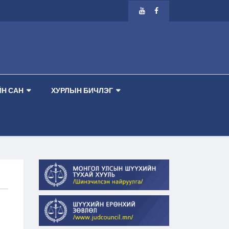
Р ТАНХИМ --
-- ШҮҮХ ХУРАЛДААНЫ ЗАР 2026.08.13 ПҮРЭВ ГАРАГ 2 ДУГАА
Н САН
ХУРЛЫН БИЧЛЭГ