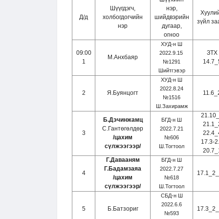
Шүүгдэгч,
нэр,
Хуули
Д/д
холбогдогчийн
шийдвэрийн
зүйл за
нэр
дугаар,
огноо
ХУД-н Ш
09:00
ЗТХ
2022.9.15
М.Анхбаяр
1
14.7_
№1291
Шийтгэвэр
ХУД-н Ш
2022.8.24
2
Я.Буянцогт
11.6_
№1516
Ш.Захирамж
21.10
Б.Дэчинжамц
БГД-н Ш
21.1_
С.Гантөгөлдөр
2022.7.21
3
22.4_
/цахим
№606
17.3-2
сүлжээгээр/
Ш.Тогтоол
20.7_
Г.Давааням
БГД-н Ш
Г.Бадамзаяа
2022.7.27
4
17.1_2_
/цахим
№618
сүлжээгээр/
Ш.Тогтоол
СБД-н Ш
2022.6.6
5
Б.Батзориг
17.3_2_
№593