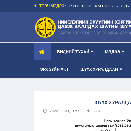
ТОВЧ МЭДЭЭ :
 ТАНХИМ --
-- ШҮҮХ ХУРАЛДААНЫ ЗАР 2026.08.12 ЛХАГВА ГАРАГ 2 ДУГА
БИДНИЙ ТУХАЙ
МЭДЭЭ
ЭРХ ЗҮЙН АКТ
ШҮҮХ ХУРАЛДААН
ШҮҮХ ХУРАЛДАА
2022-09-23, 10:59
776
|
Нийслэлийн Эр
шүүх хуралдааны зар /2022.09.
Шүүхийн