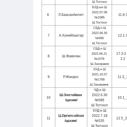
Ш.Тогтоол
БЗД-ын Ш
2022.07.08
6
Л.Баасанбилэгт
11.6-
№1085
Ш.Тогтоол
СБД-н Ш
2022.06.30
7
А.Хүнийбаатар
12.1-
№696
Ш.Тогтоол
СБД-н Ш
17.3-2.
2022.06.21
8
Ш.Жавхлан
2.2
№1578
Ш.Захирамж
ХУД-н Ш
2021.10.07
9
Р.Жандос
11.3_
№1768
Ш.Захирамж
ЧД-н Ш
Ш.Энхтайван
2022.6.30
10
10.1_
/цахим/
№586
Ш.Тогтоол
ХУД-н Ш
Ц.Оргилсайхан
2022.7.18
11
12.5_2
/цахим/
№535
Ш.Тогтоол