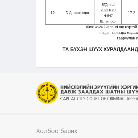
БГД-н Ш
2022.6.28
12
Б.Доржжагдаг
17.2_
№547
Ш.Тогтоол
Жич:
www.livecourt.mn
нэртэй 
явцын талаарх мэдээл
тааруулан и
ТА
БҮХЭН ШҮҮХ ХУРАЛДААНД 
Холбоо барих