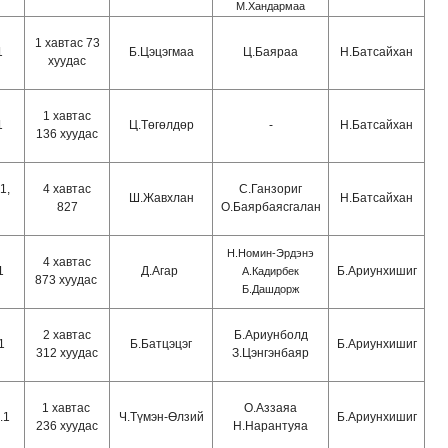
М.Хандармаа
1 хавтас 73
1
Б.Цэцэгмаа
Ц.Баяраа
Н.Батсайхан
хуудас
1 хавтас
1
Ц.Төгөлдөр
-
Н.Батсайхан
136 хуудас
1,
4 хавтас
С.Ганзориг
Ш.Жавхлан
Н.Батсайхан
827
О.Баярбаясгалан
Н.Номин-Эрдэнэ
4 хавтас
1
Д.Агар
Б.Ариунхишиг
А.Кадирбек
873 хуудас
Б.Дашдорж
2 хавтас
Б.Ариунболд
1
Б.Батцэцэг
Б.Ариунхишиг
312 хуудас
З.Цэнгэнбаяр
1 хавтас
О.Аззаяа
.1
Ч.Түмэн-Өлзий
Б.Ариунхишиг
236 хуудас
Н.Нарантуяа