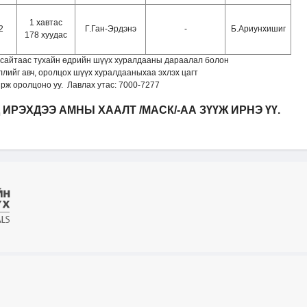
1 хавтас
2
Г.Ган-Эрдэнэ
-
Б.Ариунхишиг
178 хуудас
сайтаас тухайн өдрийн шүүх хуралдааны дараалал болон
лийг авч, оролцох шүүх хуралдааныхаа эхлэх цагт
рж оролцоно уу. Лавлах утас: 7000-7277
ИРЭХДЭЭ АМНЫ ХААЛТ /МАСК/-АА ЗҮҮЖ ИРНЭ ҮҮ.