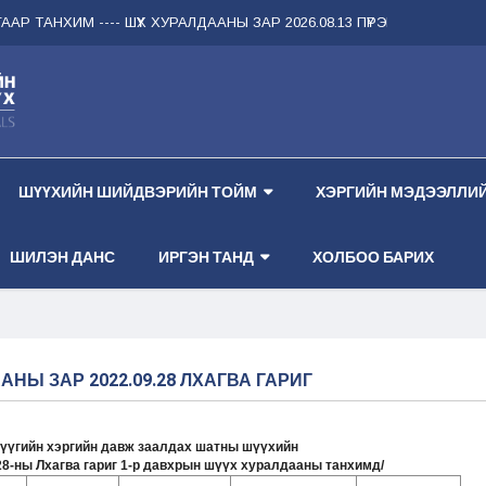
АР ТАНХИМ --
-- ШҮҮХ ХУРАЛДААНЫ ЗАР 2026.08.13 ПҮРЭВ ГАРАГ 1 ДҮГЭЭ
ШҮҮХИЙН ШИЙДВЭРИЙН ТОЙМ
ХЭРГИЙН МЭДЭЭЛЛИЙ
ШИЛЭН ДАНС
ИРГЭН ТАНД
ХОЛБОО БАРИХ
НЫ ЗАР 2022.09.28 ЛХАГВА ГАРИГ
үүгийн хэргийн давж заалдах шатны шүүхийн
28-ны Лхагва гариг 1-р давхрын ш
үү
х хуралдааны танхимд/