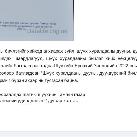
члэгийг хийхэд анхаарах зүйл, шүүх хуралдааны дууны, ду
вигдах шаардлагууд, шүүх хуралдааны бичлэг хийх нөхцөлүү
эллийг багтааснаас гадна Шүүхийн Ерөнхий Зөвлөлийн 2022 он
тоолоор батлагдсан “Шүүх хуралдааны дууны, дуу-дүрсний бич
рмыг бүрэн эхээр нь тусгасан байна.
ж заалдах шатны шүүхийн Тамгын газар
лгөөний удирдлагын 2 дугаар хэлтэс