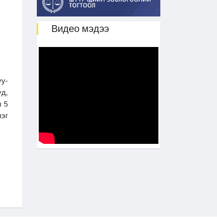
Видео мэдээ
у-
д,
ы 5
лэг