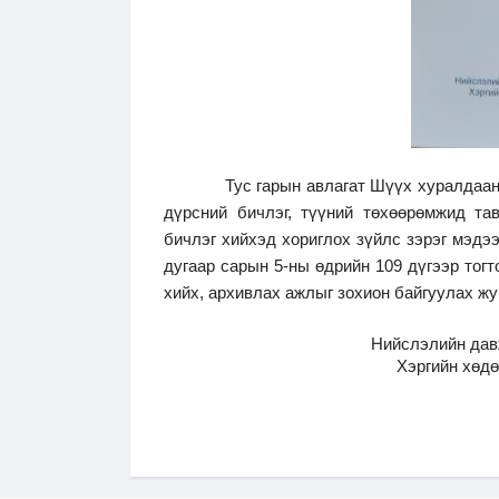
Тус гарын авлагат Шүүх хуралдааны би
дүрсний бичлэг, түүний төхөөрөмжид та
бичлэг хийхэд хориглох зүйлс зэрэг мэдэ
дугаар сарын 5-ны өдрийн 109 дүгээр тог
хийх, архивлах ажлыг зохион байгуулах жу
Нийслэлийн дав
Хэргийн хөдө