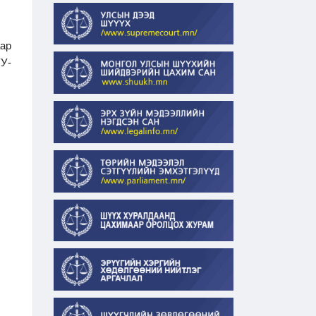
аар
У-