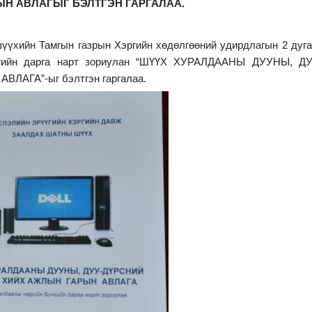
Н АВЛАГЫГ БЭЛТГЭН ГАРГАЛАА.
үхийн Тамгын газрын Хэргийн хөдөлгөөний удирдлагын 2 дуг
чгийн дарга нарт зориулан “ШҮҮХ ХУРАЛДААНЫ ДУУНЫ, ДУ
АГА”-ыг бэлтгэн гаргалаа.