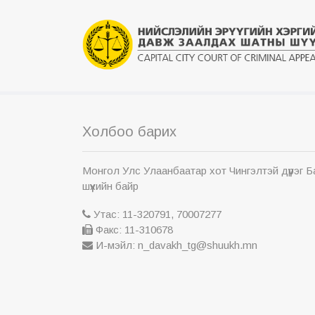
Холбоо барих
Монгол Улс Улаанбаатар хот Чингэлтэй дүүрэг 
шүүхийн байр
Утас: 11-320791, 70007277
Факс: 11-310678
И-мэйл: n_davakh_tg@shuukh.mn