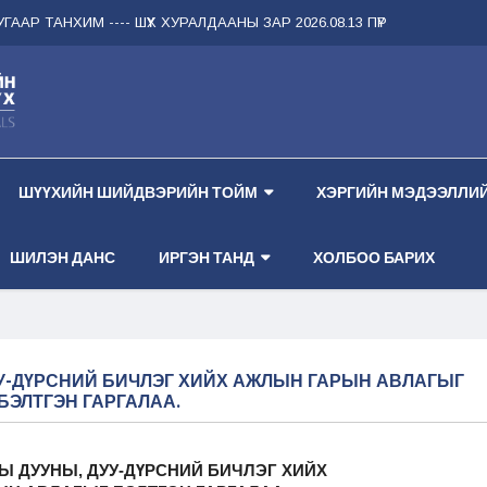
ААР ТАНХИМ --
-- ШҮҮХ ХУРАЛДААНЫ ЗАР 2026.08.13 ПҮРЭВ ГАРАГ 1 ДҮГ
ШҮҮХИЙН ШИЙДВЭРИЙН ТОЙМ
ХЭРГИЙН МЭДЭЭЛЛИЙ
ШИЛЭН ДАНС
ИРГЭН ТАНД
ХОЛБОО БАРИХ
У-ДҮРСНИЙ БИЧЛЭГ ХИЙХ АЖЛЫН ГАРЫН АВЛАГЫГ
БЭЛТГЭН ГАРГАЛАА.
Ы ДУУНЫ, ДУУ-ДҮРСНИЙ БИЧЛЭГ ХИЙХ