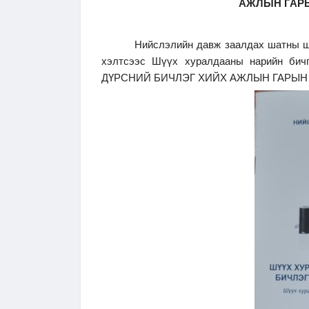
АЖЛЫН ГАРЫ
Нийслэлийн давж заалдах шатны шү
хэлтсээс Шүүх хуралдааны нарийн би
ДҮРСНИЙ БИЧЛЭГ ХИЙХ АЖЛЫН ГАРЫН АВЛ