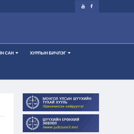
ЭЭР ТАНХИМ --
-- ШҮҮХ ХУРАЛДААНЫ ЗАР 2026.08.13 ПҮРЭВ ГАРАГ 2 ДУГА
Н САН
ХУРЛЫН БИЧЛЭГ