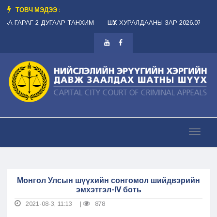
ТОВЧ МЭДЭЭ :
ГВА ГАРАГ 2 ДУГААР ТАНХИМ --
-- ШҮҮХ ХУРАЛДААНЫ ЗАР 2026.07.31 Б
Монгол Улсын шүүхийн сонгомол шийдвэрийн
эмхэтгэл-IV боть
2021-08-3, 11:13
878
|