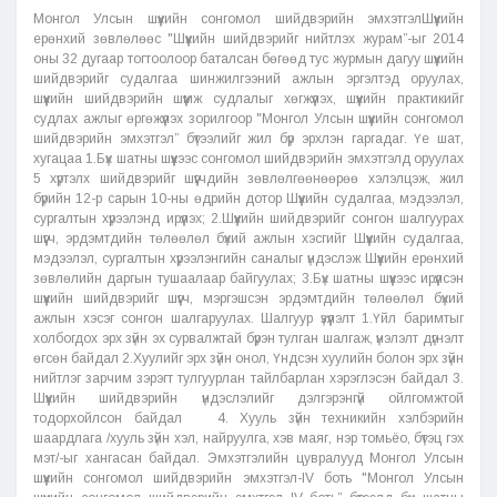
Монгол Улсын шүүхийн сонгомол шийдвэрийн эмхэтгэлШүүхийн
ерөнхий зөвлөлөөс "Шүүхийн шийдвэрийг нийтлэх журам”-ыг 2014
оны 32 дугаар тогтоолоор баталсан бөгөөд тус журмын дагуу шүүхийн
шийдвэрийг судалгаа шинжилгээний ажлын эргэлтэд оруулах,
шүүхийн шийдвэрийн шүүмж судлалыг хөгжүүлэх, шүүхийн практикийг
судлах ажлыг өргөжүүлэх зорилгоор "Монгол Улсын шүүхийн сонгомол
шийдвэрийн эмхэтгэл” бүтээлийг жил бүр эрхлэн гаргадаг. Үе шат,
хугацаа 1.Бүх шатны шүүхээс сонгомол шийдвэрийн эмхэтгэлд оруулах
5 хүртэлх шийдвэрийг шүүгчдийн зөвлөлгөөнөөрөө хэлэлцэж, жил
бүрийн 12-р сарын 10-ны өдрийн дотор Шүүхийн судалгаа, мэдээлэл,
сургалтын хүрээлэнд ирүүлэх; 2.Шүүхийн шийдвэрийг сонгон шалгуурах
шүүгч, эрдэмтдийн төлөөлөл бүхий ажлын хэсгийг Шүүхийн судалгаа,
мэдээлэл, сургалтын хүрээлэнгийн саналыг үндэслэж Шүүхийн ерөнхий
зөвлөлийн даргын тушаалаар байгуулах; 3.Бүх шатны шүүхээс ирүүлсэн
шүүхийн шийдвэрийг шүүгч, мэргэшсэн эрдэмтдийн төлөөлөл бүхий
ажлын хэсэг сонгон шалгаруулах. Шалгуур үзүүлэлт 1.Үйл баримтыг
холбогдох эрх зүйн эх сурвалжтай бүрэн тулган шалгаж, үнэлэлт дүгнэлт
өгсөн байдал 2.Хуулийг эрх зүйн онол, Үндсэн хуулийн болон эрх зүйн
нийтлэг зарчим зэрэгт тулгуурлан тайлбарлан хэрэглэсэн байдал 3.
Шүүхийн шийдвэрийн үндэслэлийг дэлгэрэнгүй ойлгомжтой
тодорхойлсон байдал 4. Хууль зүйн техникийн хэлбэрийн
шаардлага /хууль зүйн хэл, найруулга, хэв маяг, нэр томьёо, бүтэц гэх
мэт/-ыг хангасан байдал. Эмхэтгэлийн цувралууд Монгол Улсын
шүүхийн сонгомол шийдвэрийн эмхэтгэл-IV боть "Монгол Улсын