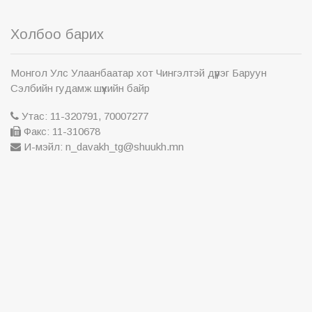
Холбоо барих
Монгол Улс Улаанбаатар хот Чингэлтэй дүүрэг Баруун
Сэлбийн гудамж шүүхийн байр
Утас: 11-320791, 70007277
Факс: 11-310678
И-мэйл: n_davakh_tg@shuukh.mn