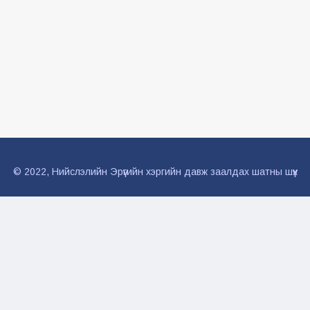
© 2022, Нийслэлийн Эрүүгийн хэргийн давж заалдах шатны шүүх