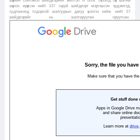
шүүхийн сонгомол шийдвэрийн эмхтгэл IV боть” бүтээлд бүх шатны
шүүхээс ирүүлсэн нийт 337 гаруй шийдвэрт мэргэшсэн эрдэмтэд,
судлаачид тодорхой шалгуурын дагуу үнэлгээ хийж, нийт 57
шийдвэрийг нь шалгаруулан оруулсан.