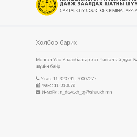
Холбоо барих
Монгол Улс Улаанбаатар хот Чингэлтэй дүүрэг 
шүүхийн байр
Утас: 11-320791, 70007277
Факс: 11-310678
И-мэйл: n_davakh_tg@shuukh.mn