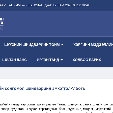
 ТАНХИМ --
-- ШҮҮХ ХУРАЛДААНЫ ЗАР 2026.08.12 ЛХАГВА ГАРАГ 2 ДУГА
ШҮҮХИЙН ШИЙДВЭРИЙН ТОЙМ
ХЭРГИЙН МЭДЭЭЛЛИЙ
ШИЛЭН ДАНС
ИРГЭН ТАНД
ХОЛБОО БАРИХ
н сонгомол шийдвэрийн эмхэтгэл-V боть
л”-ийн тавдугаар ботийг эрхэм уншигч Танаа толилуулж байна. Шүүхийн сонго
сноор судалгааны чухал хэрэглэгдэхүүн болж, хуульчид мэдлэг, мэргэжлийн