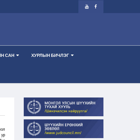
АР ТАНХИМ --
-- ШҮҮХ ХУРАЛДААНЫ ЗАР 2026.08.13 ПҮРЭВ ГАРАГ 1 ДҮГЭЭ
Н САН
ХУРЛЫН БИЧЛЭГ
мол
 ур