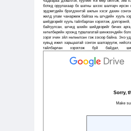
чадвараа дээшлүүлэх, хуулийг нэг мөр ойлгож, зөв 
ботид оруулахаар бүх шатны шүүхээс шалгарч ирсэн
эрдэмтдийн бүрэлдэхүүнтэй ажлын хэсэг дахин сонгон
жилд улам чанаржиж байгаа нь шүүгчдийн хууль хэрэ
шийдвэрийг хууль тайлбарлан хэрэглэж, дэлгэрэнгүй
байгуулсан, шүүгчид шүүхийн шийдвэрийг бичих ар
хөтөлбөрийн хүрээнд туршлагатай шинжээчдийн боловср
зэрэг хүчин зүйл нөлөөлсөн гэж үзэхээр байна. Энэ у
хувьд ижил харьцаатай сонгон шалгаруулж, нийслэл
тайлбарлан хэрэглэж буй байдал, ши