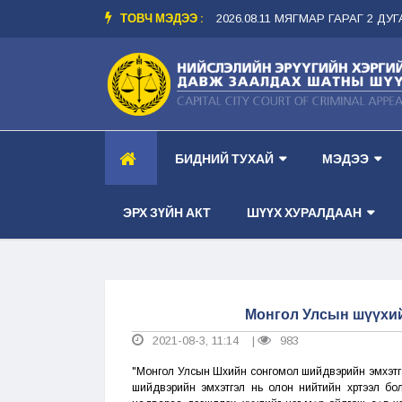
ТОВЧ МЭДЭЭ :
АНХИМ --
-- ШҮҮХ ХУРАЛДААНЫ ЗАР 2026.08.11 МЯГМАР ГАРАГ 2 ДУГААР
БИДНИЙ ТУХАЙ
МЭДЭЭ
ЭРХ ЗҮЙН АКТ
ШҮҮХ ХУРАЛДААН
Монгол Улсын шүүхий
2021-08-3, 11:14
983
|
"Монгол Улсын Шүүхийн сонгомол шийдвэрийн эмхэтгэ
шийдвэрийн эмхэтгэл нь олон нийтийн хүртээл бол