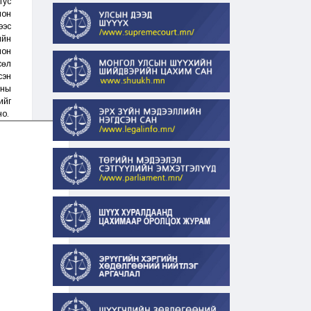
Тус
лон
ээс
ийн
ион
сөл
сэн
оны
ийг
о.