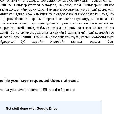
хэрэглэх, жишиг тогтооход ач холбогдолтой эх сурвалж хэдийн болсон билээ. 
 нийт 259 шийдвэр (тогтоол, магадлал, шийдвэр)-ээс 45 шийдвэрийг шүүгч бо
 шалгаруулж ийнхүү эмхэтгэлээ. Эмхэтгэлд оруулахаар ирүүлсэн шийдвэрүүд жил
глэх ур чадвар өсөн нэмэгдэж буйг харуулж байгаа нэг үзүүлэлт юм. Үүнд шүүх
, тодорхой бичих талаар Шүүхийн ерөнхий зөвлөлөөс сургалтуудыг тогтмол зох
га, техникийн талаар харилцан туршлага хуваалцах болсон, олон улсын тө
уулсан шүүхийн шийдвэр бичих, үнэлж дүгнэх аргачлалыг практикт түлхүү нэвтрүүл
даагийн ботид эрүү, иргэн, захиргааны хэргийн 3 шатны шүүхийн шийдвэрүүдийг то
 болон орон нутгийн шүүхийн шийдвэрүүдийг хамруулж, улсын хэмжээнд хуул
йдвэрлэж буй хэргийн онцлогийг гаргахыг зорьсон болн