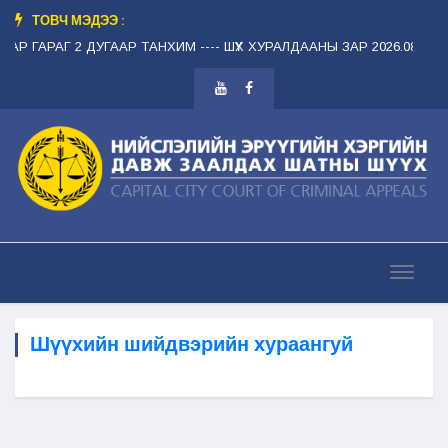
ТОВЧ МЭДЭЭ :
Р ГАРАГ 2 ДУГААР ТАНХИМ --
-- ШҮҮХ ХУРАЛДААНЫ ЗАР 2026.08.12 ЛХА
Шүүхийн шийдвэрийн хураангуй