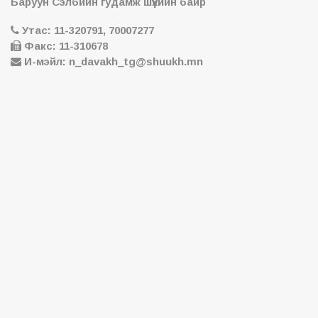
Баруун Сэлбийн гудамж шүүхийн байр
Утас: 11-320791, 70007277
Факс: 11-310678
И-мэйл: n_davakh_tg@shuukh.mn