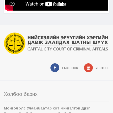
FACEBOOK
YOUTUBE
Холбоо барих
Монгол Улс Улаанбаатар хот Чингэлтэй дүүрэг