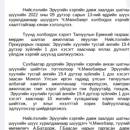
Нийслэлийн Эрүүгийн хэргийн давж заалдах шатны
шүүхийн 2022 оны 09 дүгээр сарын 13-ний өдрийн шүүх
хуралдаанаар шүүгдэгч Ч.Мөнхбаярт холбогдох хэргийг
хаалттайгаар хянан хэлэлцлээ.
Түүнд холбогдох хэрэгт Тагнуулын Ерөнхий газраас
мөрдөн шалгах ажиллагаа явуулан Нийслэлийн
Прокурорын газраас Эрүүгийн хуулийн тусгай ангийн 19.4
дүгээр зүйлийн 1 дэх хэсэгт зааснаар яллах дүгнэлт
үйлдэж хэргийг шүүхэд шилжүүлжээ.
Сүхбаатар дүүргийн Эрүүгийн хэргийн анхан шатны
шүүхийн шийтгэх тогтоолоор Ч.Мөнхбаярыг Эрүүгийн
хуулийн тусгай ангийн 19.4 дүгээр зүйлийн 1 дэх хэсэгт
заасан Монгол Улсын иргэн гадаад улсын тагнуулын
албатай хамтран ажиллахаар тохиролцсон, хамтран
ажилласан гэмт хэрэг үйлдсэн гэм буруутайд тооцож,
Эрүүгийн хуулийн тусгай ангийн 19.4 дүгээр зүйлийн 1 дэх
хэсэгт зааснаар 10 жилийн хугацаагаар хорих ялаар
шийтгэж, уг ялыг нээлттэй хорих байгууллагад
эдлүүлэхээр шийдвэрлэжээ.
Нийслэлийн Эрүүгийн хэргийн давж заалдах шатны
шүүхийн шүүх хуралдаанаар шүүгдэгч Ч.Мөнхбаяр, түүний
өмгөөлөгч А.Батдорж, Г.Баасан нарын гаргасан давж