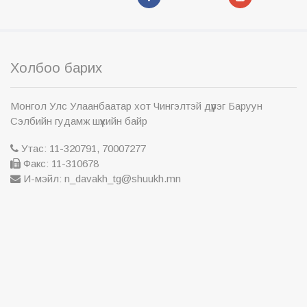
Холбоо барих
Монгол Улс Улаанбаатар хот Чингэлтэй дүүрэг Баруун
Сэлбийн гудамж шүүхийн байр
Утас: 11-320791, 70007277
Факс: 11-310678
И-мэйл: n_davakh_tg@shuukh.mn