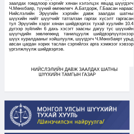
заалдах гомдлоор хэргийг хянан хэлэлцэх явцад шүүгдэгч
Ч.Мөнхбаяр, түүний өмгөөлөгч А.Батдорж, Г.Баасан нараас
Нийслэлийн Эрүүгийн хэргийн давж заалдах шатны
шүүхийн нийт шүүгчийг татгалзан гаргах хүсэлт гаргасан
тул Эрүүгийн хэрэг хянан шийдвэрлэх тухай хуулийн 10.4
дүгээр зүйлийн 6 дахь хэсэгт заасны дагуу тус шүүхийн
шүүгчдийн зөвлөгөөнд танилцуулж шийдвэрлүүлэхээр
шүүх хуралдааныг хойшлуулж, шүүгдэгч Ч.Мөнхбаярт урьд
авсан цагдан хорих таслан сэргийлэх арга хэмжээг хэвээр
үргэлжлүүлж шийдвэрлэв.
НИЙСЛЭЛИЙН ДАВЖ ЗААЛДАХ ШАТНЫ
ШҮҮХИЙН ТАМГЫН ГАЗАР