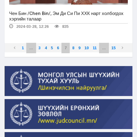
Чен Бин /Chen Bin/, Эм Ди Си Пи ХХК нарт холбогдох
хэргийн талаар
2024-03-28, 12:26
835
1
...
3
4
5
6
7
8
9
10
11
...
15