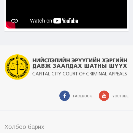
FACEBOOK
YOUTUBE
Холбоо барих