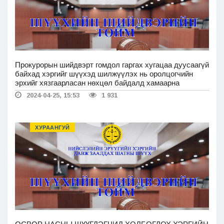
Прокурорын шийдвэрт гомдол гаргах хугацаа дуусаагүй
байхад хэргийг шүүхэд шилжүүлэх нь оролцогчийн
эрхийг хязгаарласан нөхцөл байдалд хамаарна
2024-04-25, 15:53
1 931
ХУРААНГУЙ