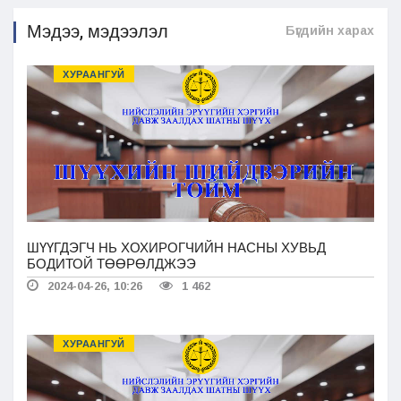
Мэдээ, мэдээлэл
Бүгдийн харах
ХУРААНГУЙ
ШҮҮГДЭГЧ НЬ ХОХИРОГЧИЙН НАСНЫ ХУВЬД
БОДИТОЙ ТӨӨРӨЛДЖЭЭ
2024-04-26, 10:26
1 462
ХУРААНГУЙ