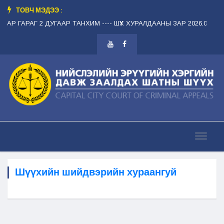
ТОВЧ МЭДЭЭ :
АР ГАРАГ 2 ДУГААР ТАНХИМ --
-- ШҮҮХ ХУРАЛДААНЫ ЗАР 2026.08.12 ЛХ
Шүүхийн шийдвэрийн хураангуй