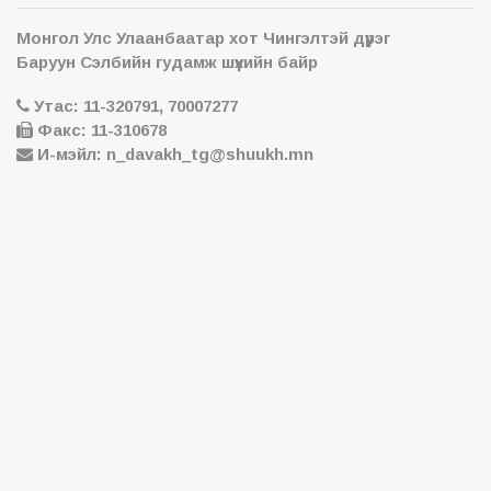
Монгол Улс Улаанбаатар хот Чингэлтэй дүүрэг
Баруун Сэлбийн гудамж шүүхийн байр
Утас: 11-320791, 70007277
Факс: 11-310678
И-мэйл: n_davakh_tg@shuukh.mn