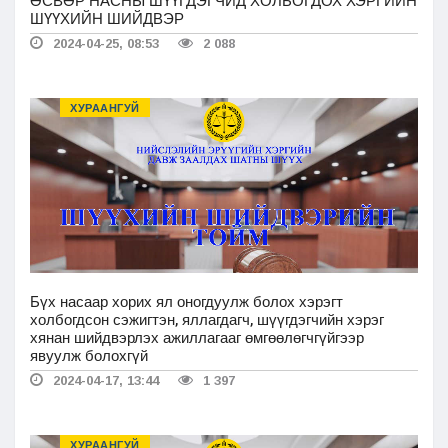
ӨСВӨР НАСНЫ ШҮҮГДЭГЧИД ХОЛБОГДОХ ХЭРГИЙН
ШҮҮХИЙН ШИЙДВЭР
2024-04-25, 08:53
2 088
ХУРААНГУЙ
Бүх насаар хорих ял оногдуулж болох хэрэгт
холбогдсон сэжигтэн, яллагдагч, шүүгдэгчийн хэрэг
хянан шийдвэрлэх ажиллагааг өмгөөлөгчгүйгээр
явуулж болохгүй
2024-04-17, 13:44
1 397
ХУРААНГУЙ