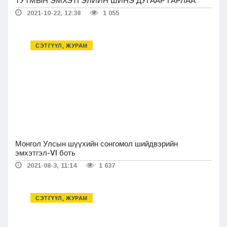
ТУТМЫН ЭМХЭТГЭЛИЙН ШИНЭ ДУГААР ГАРЛАА
2021-10-22, 12:38
1 055
СЭТГҮҮЛ, ЖУРАМ
Монгол Улсын шүүхийн сонгомол шийдвэрийн
эмхэтгэл-VI боть
2021-08-3, 11:14
1 637
СЭТГҮҮЛ, ЖУРАМ