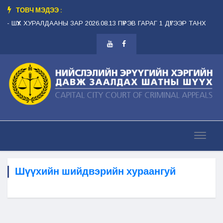
ТОВЧ МЭДЭЭ :
- ШҮҮХ ХУРАЛДААНЫ ЗАР 2026.08.13 ПҮРЭВ ГАРАГ 1 ДҮГЭЭР ТАНХИМ --
--
Шүүхийн шийдвэрийн хураангуй