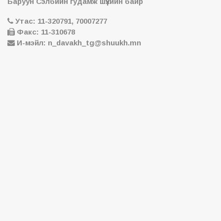
Баруун Сэлбийн гудамж шүүхийн байр
Утас: 11-320791, 70007277
Факс: 11-310678
И-мэйл: n_davakh_tg@shuukh.mn