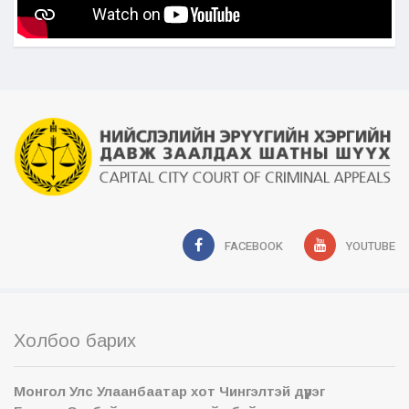
FACEBOOK
YOUTUBE
Холбоо барих
Монгол Улс Улаанбаатар хот Чингэлтэй дүүрэг