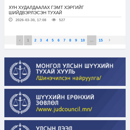
ХҮН ХУДАЛДААЛАХ ГЭМТ ХЭРГИЙГ
ШИЙДВЭРЛЭСЭН ТУХАЙ
2026-03-30, 17:08
527
1
2
3
4
5
6
7
8
9
10
...
15