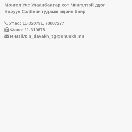
Монгол Улс Улаанбаатар хот Чингэлтэй дүүрэг
Баруун Сэлбийн гудамж шүүхийн байр
Утас: 11-320791, 70007277
Факс: 11-310678
И-мэйл: n_davakh_tg@shuukh.mn