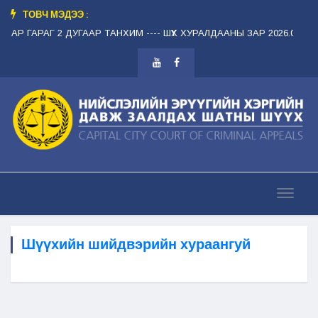
ТОВЧ МЭДЭЭ :
АР ГАРАГ 2 ДУГААР ТАНХИМ --
-- ШҮҮХ ХУРАЛДААНЫ ЗАР 2026.08.12 ЛХ
Шүүхийн шийдвэрийн хураангуй