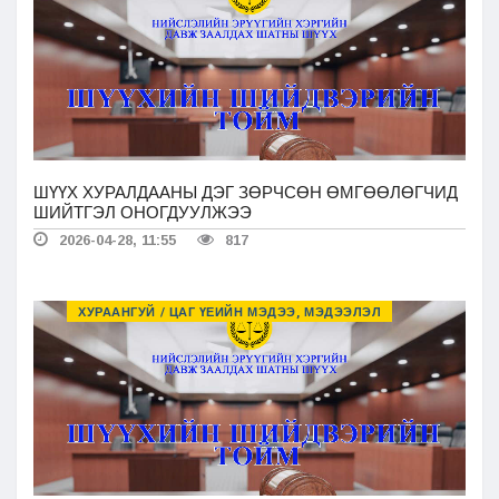
ШҮҮХ ХУРАЛДААНЫ ДЭГ ЗӨРЧСӨН ӨМГӨӨЛӨГЧИД
ШИЙТГЭЛ ОНОГДУУЛЖЭЭ
2026-04-28, 11:55
817
ХУРААНГУЙ / ЦАГ ҮЕИЙН МЭДЭЭ, МЭДЭЭЛЭЛ