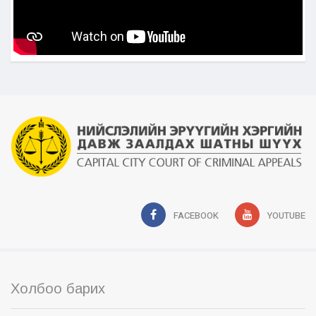
FACEBOOK
YOUTUBE
Холбоо барих