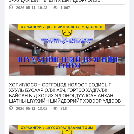
ЗААЛДАХ ШАТНЫ ШҮҮХ ШИЙДВЭРЛЭЛЭЭ
2026-05-11, 19:43
1 067
ХУРААНГУЙ / ЦАГ ҮЕИЙН МЭДЭЭ, МЭДЭЭЛЭЛ
ХОРИГЛОСОН СЭТГЭЦЭД НӨЛӨӨТ БОДИСЫГ
ХУУЛЬ БУСААР ОЛЖ АВЧ, ГЭРТЭЭ ХАДГАЛЖ
БАЙСАН Б-Д ХОРИХ ЯЛ ОНОГДУУЛСАН АНХАН
ШАТНЫ ШҮҮХИЙН ШИЙДВЭРИЙГ ХЭВЭЭР ҮЛДЭЭВ
2026-05-11, 13:02
318
ХУРААНГУЙ / ШҮҮХ ХУРАЛДААНЫ ТОЙМ